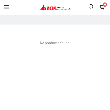
0
Sell
Now
No products found!
Điện thoại & Phụ KIện
Nông nghiệp thực phẩm
Clothing
Shoes
Home & Living
Jewelry & Accessories