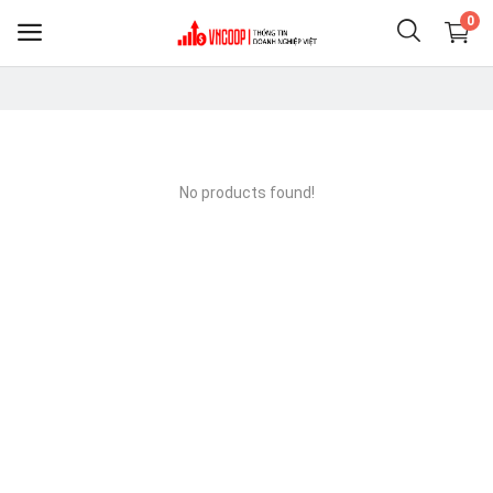
0
Sell
Now
No products found!
Điện thoại & Phụ KIện
Nông nghiệp thực phẩm
Clothing
Shoes
Home & Living
Jewelry & Accessories