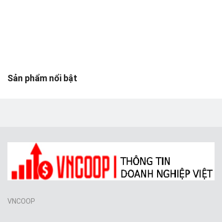
Toys & Entertainment
Graphics & Photos
Video & Audio
Web Templates & Code
Sản phẩm nổi bật
Khác
Wishlist
Login
Register
Location
VNCOOP
VND (₫)