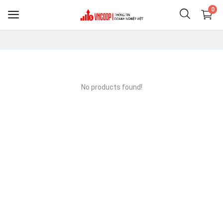
0
Sell
Now
No products found!
Điện thoại & Phụ KIện
Nông nghiệp thực phẩm
Clothing
Shoes
Home & Living
Jewelry & Accessories