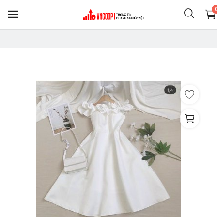
Sell
Now
Nông nghiệp thực phẩm
Điện thoại & Phụ KIện
Clothing
Shoes
Home & Living
Jewelry & Accessories