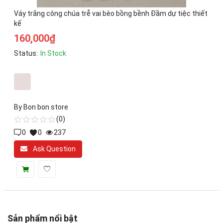
Toys & Entertainment
Váy trắng công chúa trễ vai bèo bồng bềnh Đầm dự tiệc thiết
kế
Graphics & Photos
160,000
₫
Video & Audio
Status:
In Stock
Web Templates & Code
Khác
By
Bon bon store
Wishlist
(0)
0
0
237
Login
Ask Question
Register
Location
VND (₫)
Sản phẩm nổi bật