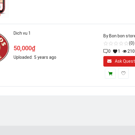
Dich vu 1
By
Bon bon stor
(0)
50,000
₫
0
1
210
Uploaded:
5 years ago
Ask Quest