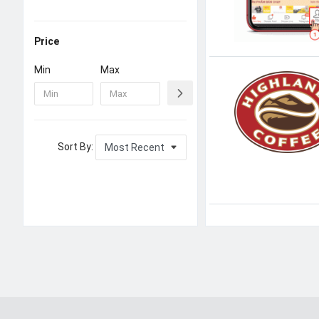
Price
Min
Max
Sort By: