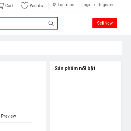
Location
Login
/
Register
Cart
Wishlist
Sell Now
Sản phẩm nổi bật
e Preview