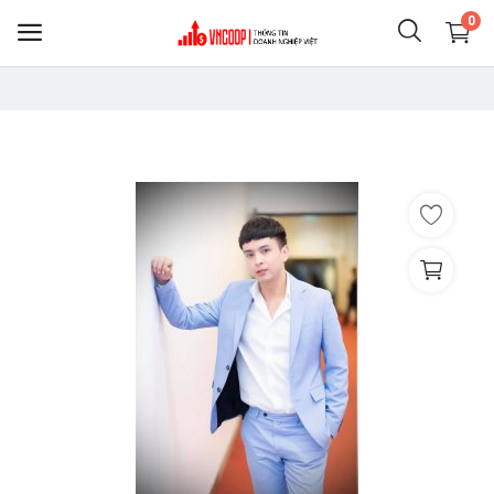
0
Sell
Now
Điện thoại & Phụ KIện
Nông nghiệp thực phẩm
Clothing
Shoes
Home & Living
Jewelry & Accessories