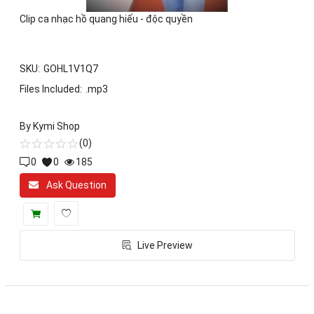
Toys & Entertainment
Clip ca nhạc hồ quang hiếu - độc quyền
Graphics & Photos
Video & Audio
SKU:
GOHL1V1Q7
Files Included:
.mp3
Web Templates & Code
By
Kymi Shop
Khác
(0)
0
0
185
Wishlist
Ask Question
Login
Register
Live Preview
Location
VND (₫)