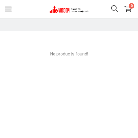
0
Sell
Now
No products found!
Điện thoại & Phụ KIện
Nông nghiệp thực phẩm
Clothing
Shoes
Home & Living
Jewelry & Accessories