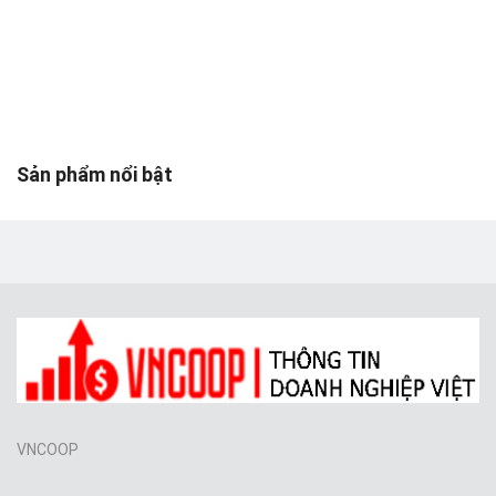
Toys & Entertainment
Graphics & Photos
Video & Audio
Web Templates & Code
Sản phẩm nổi bật
Khác
Wishlist
Login
Register
Location
VNCOOP
VND (₫)