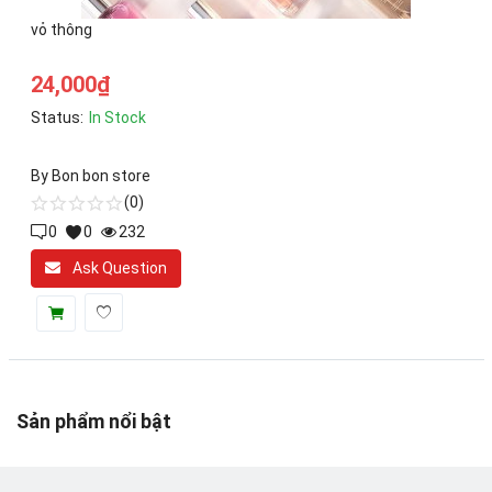
Toys & Entertainment
vỏ thông
Graphics & Photos
24,000
₫
Video & Audio
Status:
In Stock
Web Templates & Code
By
Bon bon store
(0)
Khác
0
0
232
Wishlist
Ask Question
Login
Register
Location
Sản phẩm nổi bật
VND (₫)