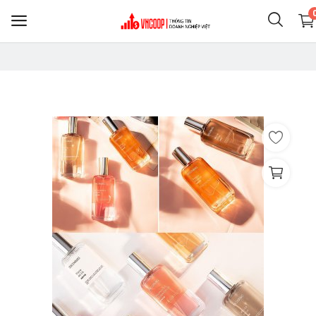
Sell
Now
Điện thoại & Phụ KIện
Nông nghiệp thực phẩm
Clothing
Shoes
Home & Living
Jewelry & Accessories