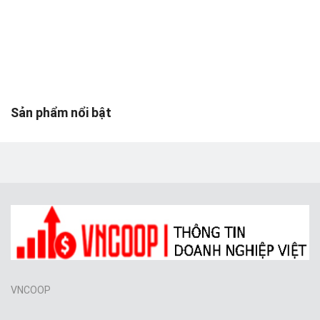
Toys & Entertainment
Graphics & Photos
Video & Audio
Web Templates & Code
Sản phẩm nổi bật
Khác
Wishlist
Login
Register
Location
VNCOOP
VND (₫)