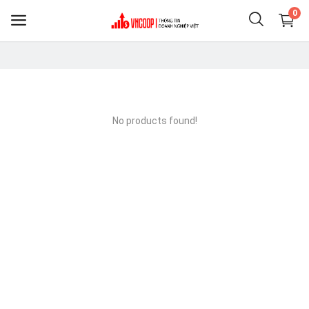
0
Sell
Now
No products found!
Nông nghiệp thực phẩm
Điện thoại & Phụ KIện
Clothing
Shoes
Home & Living
Jewelry & Accessories