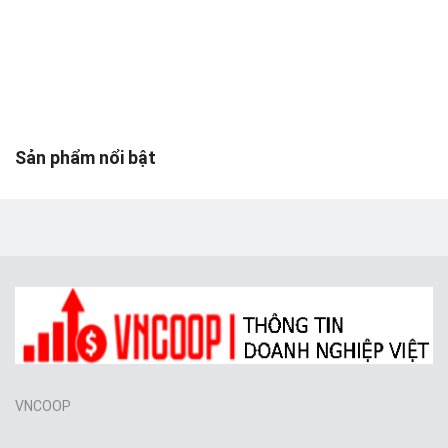
Toys & Entertainment
Graphics & Photos
Video & Audio
Web Templates & Code
Sản phẩm nổi bật
Khác
Wishlist
Login
Register
Location
VNCOOP
VND (₫)