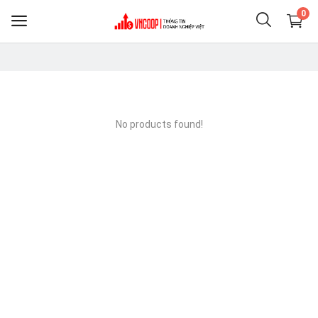
0
Sell
Now
No products found!
Điện thoại & Phụ KIện
Nông nghiệp thực phẩm
Clothing
Shoes
Home & Living
Jewelry & Accessories