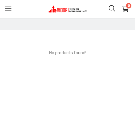
0
Sell
Now
No products found!
Điện thoại & Phụ KIện
Nông nghiệp thực phẩm
Clothing
Shoes
Home & Living
Jewelry & Accessories