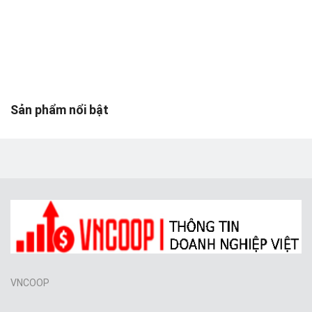
Toys & Entertainment
Graphics & Photos
Video & Audio
Web Templates & Code
Sản phẩm nổi bật
Khác
Wishlist
Login
Register
Location
VNCOOP
VND (₫)