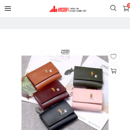
Sell
Now
Nông nghiệp thực phẩm
Điện thoại & Phụ KIện
Clothing
Shoes
Home & Living
Jewelry & Accessories