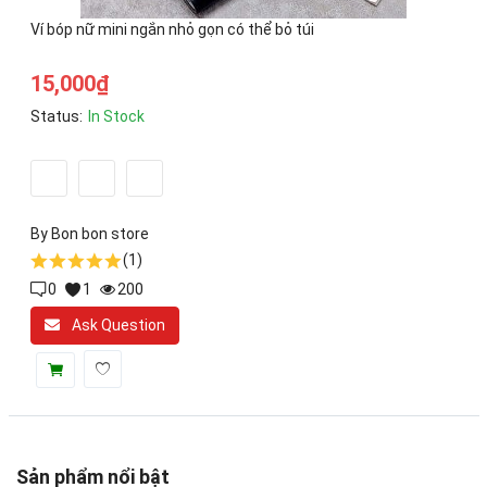
Toys & Entertainment
Ví bóp nữ mini ngắn nhỏ gọn có thể bỏ túi
Graphics & Photos
15,000
₫
Video & Audio
Status:
In Stock
Web Templates & Code
Khác
By
Bon bon store
Wishlist
(1)
0
1
200
Login
Ask Question
Register
Location
VND (₫)
Sản phẩm nổi bật